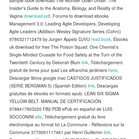
sample book download The Wonder Down Under: The
Insider's Guide to the Anatomy, Biology, and Reality of the
Vagina
download pdf
, Forums to download ebooks
Management 3.0: Leading Agile Developers, Developing
Agile Leaders (Addison-Wesley Signature Series (Cohn))
9780321712479 by Jurgen Appelo DJVU
read book
, Ebooks
uk download for free The Poison Squad: One Chemist's
Single-Minded Crusade for Food Safety at the Turn of the
Twentieth Century by Deborah Blum
link
, Téléchargement
gratuit de livres pour ipad Les affranchis jardiniers
here
,
Descargar libros google mac CASTIGOS JUSTIFICADOS
(SERIE BERGMAN 5) (Spanish Edition)
link
, Descargas
gratuitas de ebooks en formato epub. LEAN SIX SIGMA
YELLOW BELT. MANUAL DE CERTIFICACIÓN
9788417903220 FB2 PDB ePub en español de LUIS
SOCCONINI
site
, Téléchargement gratuit du livre
électronique au format txt La Commune - Réflexions sur la
Commune 3770001117461 par Henri Guillemin
link
,