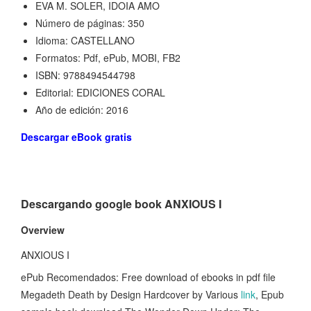
EVA M. SOLER, IDOIA AMO
Número de páginas: 350
Idioma: CASTELLANO
Formatos: Pdf, ePub, MOBI, FB2
ISBN: 9788494544798
Editorial: EDICIONES CORAL
Año de edición: 2016
Descargar eBook gratis
Descargando google book ANXIOUS I
Overview
ANXIOUS I
ePub Recomendados: Free download of ebooks in pdf file
Megadeth Death by Design Hardcover by Various
link
, Epub