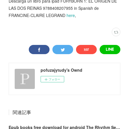
Descarga un libro para ipad FURYBORN 1: EL ORIGEN DE
LAS DOS REINAS 9788408207955 in Spanish de
FRANCINE-CLAIRE LEGRAND
here
,
pofuzajytudy's Ownd
フォロー
関連記事
Epub books free download for android The Rhythm Section: A Stephanie Patrick Thriller